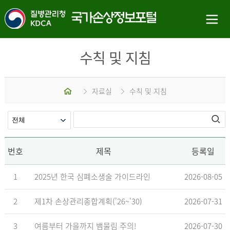
수칙 및 지침
홈
자료실
수칙 및 지침
번호
제목
등록일
1
2025년 한국 심폐소생술 가이드라인
2026-08-05
2
제1차 손상관리종합계획('26~'30)
2026-07-31
3
여름부터 가을까지 뱀물림 주의!
2026-07-30