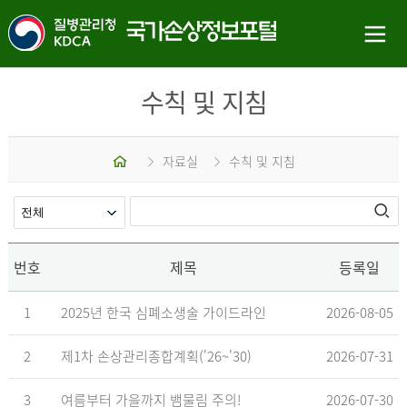
수칙 및 지침
홈
자료실
수칙 및 지침
번호
제목
등록일
1
2025년 한국 심폐소생술 가이드라인
2026-08-05
2
제1차 손상관리종합계획('26~'30)
2026-07-31
3
여름부터 가을까지 뱀물림 주의!
2026-07-30