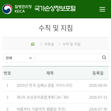
수칙 및 지침
홈
자료실
수칙 및 지침
번호
제목
등록일
1
2025년 한국 심폐소생술 가이드라인
2026-08-05
2
제1차 손상관리종합계획('26~'30)
2026-07-31
3
여름부터 가을까지 뱀물림 주의!
2026-07-30