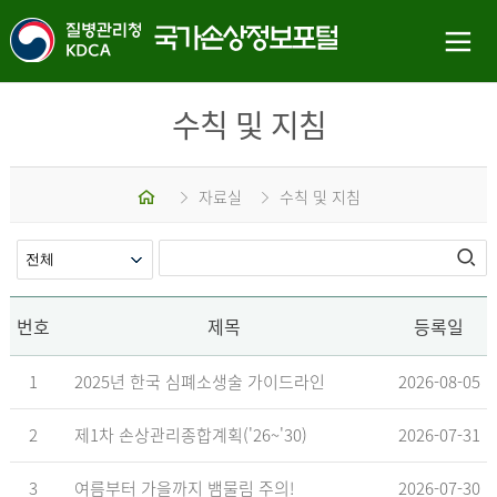
수칙 및 지침
홈
자료실
수칙 및 지침
번호
제목
등록일
1
2025년 한국 심폐소생술 가이드라인
2026-08-05
2
제1차 손상관리종합계획('26~'30)
2026-07-31
3
여름부터 가을까지 뱀물림 주의!
2026-07-30