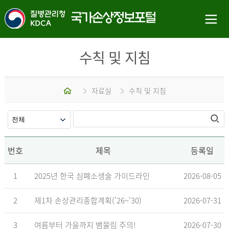
수칙 및 지침
홈
자료실
수칙 및 지침
번호
제목
등록일
1
2025년 한국 심폐소생술 가이드라인
2026-08-05
2
제1차 손상관리종합계획('26~'30)
2026-07-31
3
여름부터 가을까지 뱀물림 주의!
2026-07-30