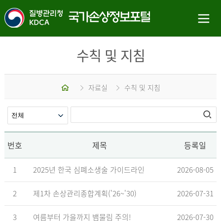
수칙 및 지침
홈
자료실
수칙 및 지침
번호
제목
등록일
1
2025년 한국 심폐소생술 가이드라인
2026-08-05
2
제1차 손상관리종합계획('26~'30)
2026-07-31
3
여름부터 가을까지 뱀물림 주의!
2026-07-30