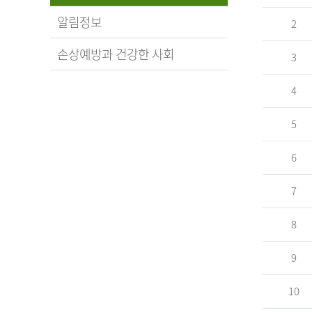
알림정보
2
손상예방과 건강한 사회
3
4
5
6
7
8
9
10