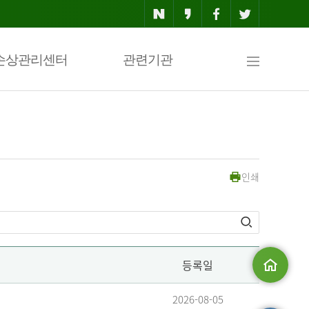
사
손상관리센터
관련기관
이
인쇄
트
맵
등록일
메인으로
2026-08-05