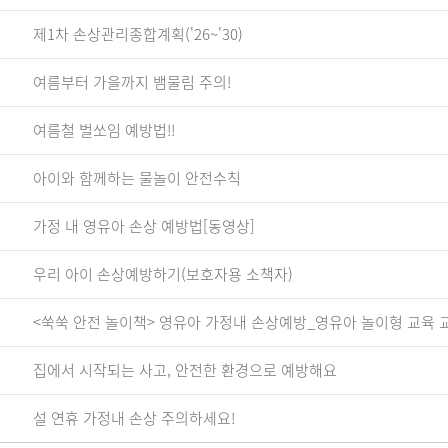
제1차 손상관리종합계획('26~'30)
여름부터 가을까지 뱀물림 주의!
여름철 벌쏘임 예방법!!
아이와 함께하는 물놀이 안전수칙
가정 내 영유아 손상 예방법[동영상]
우리 아이 손상예방하기(보호자용 소책자)
<쑥쑥 안전 놀이책> 영유아 가정내 손상예방_영유아 놀이형 교육 
집에서 시작되는 사고, 안전한 환경으로 예방해요
설 연휴 가정내 손상 주의하세요!