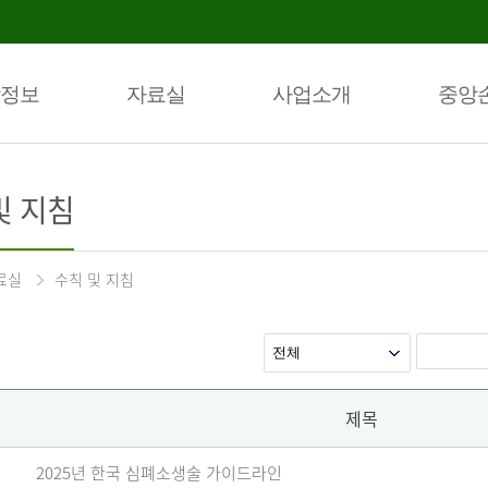
정보
자료실
사업소개
중앙
및 지침
료실
수칙 및 지침
제목
2025년 한국 심폐소생술 가이드라인