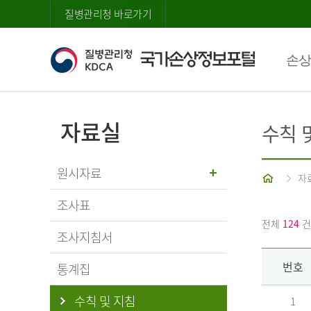
질병관리청 바로가기
손상
자료실
수칙 
원시자료
홈
자
조사표
전체
124
건
조사지침서
번호
통계집
수칙 및 지침
1