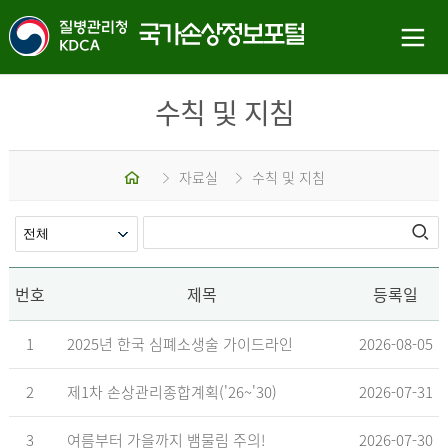
수칙 및 지침
홈
자료실
수칙 및 지침
번호
제목
등록일
1
2025년 한국 심폐소생술 가이드라인
2026-08-05
2
제1차 손상관리종합계획('26~'30)
2026-07-31
3
여름부터 가을까지 뱀물림 주의!
2026-07-30