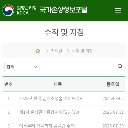
수칙 및 지침
홈
자료실
수칙 및 지침
번호
제목
등록일
1
2025년 한국 심폐소생술 가이드라인
2026-08-05
2
제1차 손상관리종합계획('26~'30)
2026-07-31
3
여름부터 가을까지 뱀물림 주의!
2026-07-30