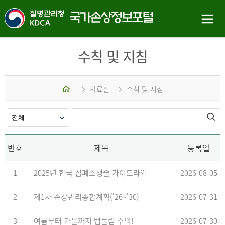
수칙 및 지침
홈
자료실
수칙 및 지침
번호
제목
등록일
1
2025년 한국 심폐소생술 가이드라인
2026-08-05
2
제1차 손상관리종합계획('26~'30)
2026-07-31
3
여름부터 가을까지 뱀물림 주의!
2026-07-30