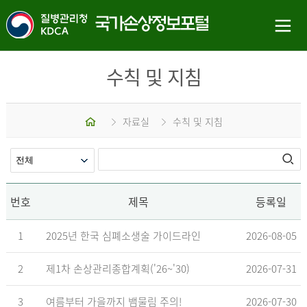
수칙 및 지침
홈
자료실
수칙 및 지침
번호
제목
등록일
1
2025년 한국 심폐소생술 가이드라인
2026-08-05
2
제1차 손상관리종합계획('26~'30)
2026-07-31
3
여름부터 가을까지 뱀물림 주의!
2026-07-30