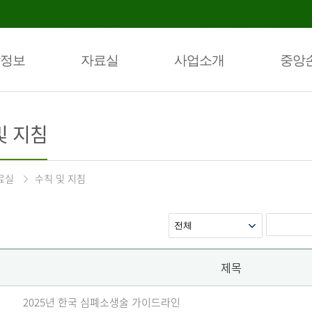
정보
자료실
사업소개
중앙
및 지침
료실
수칙 및 지침
제목
2025년 한국 심폐소생술 가이드라인