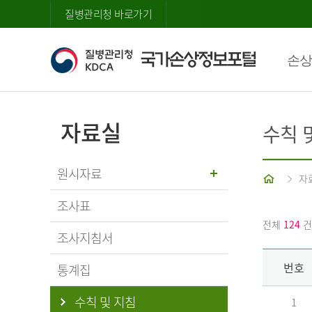
질병관리청 바로가기
손상
자료실
수칙 
원시자료
홈
자
조사표
전체
124
건
조사지침서
번호
통계집
수칙 및 지침
1