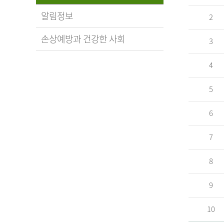
알림정보
2
손상예방과 건강한 사회
3
4
5
6
7
8
9
10