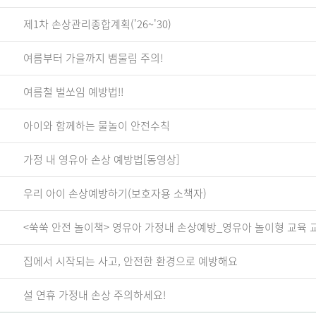
제1차 손상관리종합계획('26~'30)
여름부터 가을까지 뱀물림 주의!
여름철 벌쏘임 예방법!!
아이와 함께하는 물놀이 안전수칙
가정 내 영유아 손상 예방법[동영상]
우리 아이 손상예방하기(보호자용 소책자)
<쑥쑥 안전 놀이책> 영유아 가정내 손상예방_영유아 놀이형 교육 
집에서 시작되는 사고, 안전한 환경으로 예방해요
설 연휴 가정내 손상 주의하세요!