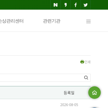
사
손상관리센터
관련기관
이
인쇄
트
맵
등록일
메인으로
2026-08-05