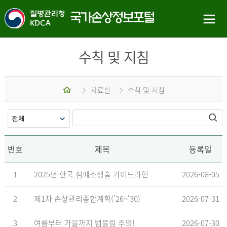
수칙 및 지침
홈
자료실
수칙 및 지침
번호
제목
등록일
1
2025년 한국 심폐소생술 가이드라인
2026-08-05
2
제1차 손상관리종합계획('26~'30)
2026-07-31
3
여름부터 가을까지 뱀물림 주의!
2026-07-30