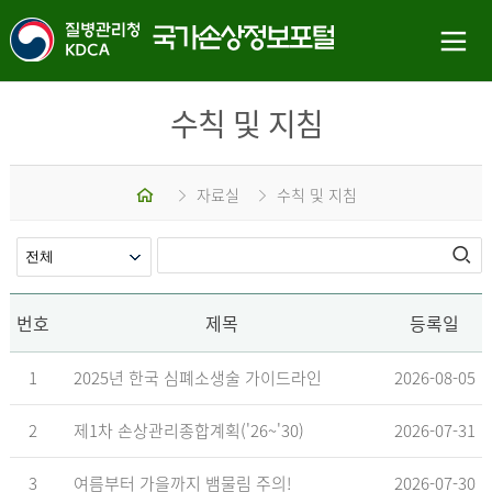
수칙 및 지침
홈
자료실
수칙 및 지침
번호
제목
등록일
1
2025년 한국 심폐소생술 가이드라인
2026-08-05
2
제1차 손상관리종합계획('26~'30)
2026-07-31
3
여름부터 가을까지 뱀물림 주의!
2026-07-30