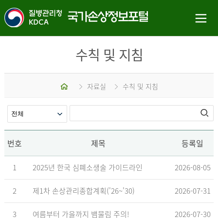
수칙 및 지침
홈
자료실
수칙 및 지침
번호
제목
등록일
1
2025년 한국 심폐소생술 가이드라인
2026-08-05
2
제1차 손상관리종합계획('26~'30)
2026-07-31
3
여름부터 가을까지 뱀물림 주의!
2026-07-30