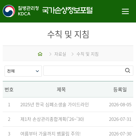
수칙 및 지침
홈
자료실
수칙 및 지침
번호
제목
등록일
1
2025년 한국 심폐소생술 가이드라인
2026-08-05
2
제1차 손상관리종합계획('26~'30)
2026-07-31
3
여름부터 가을까지 뱀물림 주의!
2026-07-30