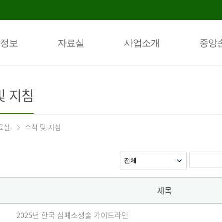
정보
자료실
사업소개
중앙
및 지침
료실
수칙 및 지침
제목
2025년 한국 심폐소생술 가이드라인