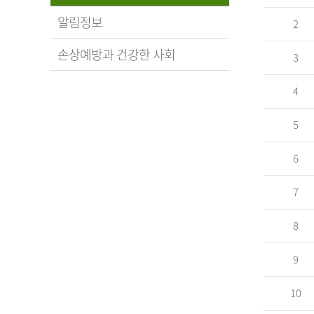
알림정보
2
손상예방과 건강한 사회
3
4
5
6
7
8
9
10