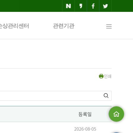
사
손상관리센터
관련기관
이
인쇄
트
맵
등록일
메인으로
2026-08-05