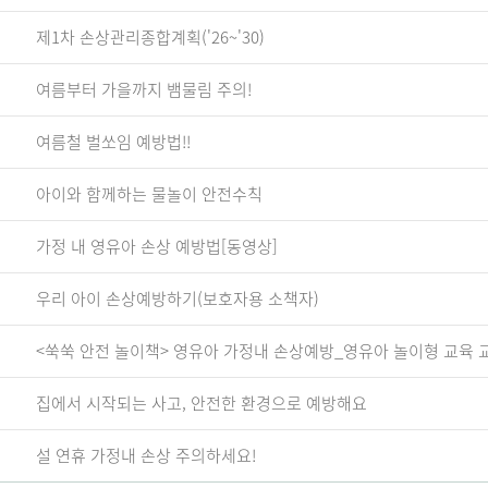
제1차 손상관리종합계획('26~'30)
여름부터 가을까지 뱀물림 주의!
여름철 벌쏘임 예방법!!
아이와 함께하는 물놀이 안전수칙
가정 내 영유아 손상 예방법[동영상]
우리 아이 손상예방하기(보호자용 소책자)
<쑥쑥 안전 놀이책> 영유아 가정내 손상예방_영유아 놀이형 교육 
집에서 시작되는 사고, 안전한 환경으로 예방해요
설 연휴 가정내 손상 주의하세요!