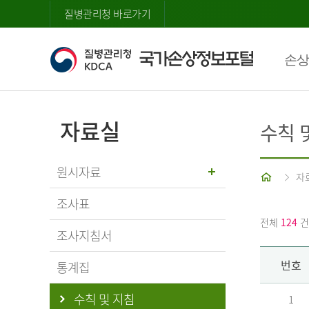
질병관리청 바로가기
손상
자료실
수칙 
원시자료
홈
자
조사표
전체
124
건
조사지침서
번호
통계집
수칙 및 지침
1