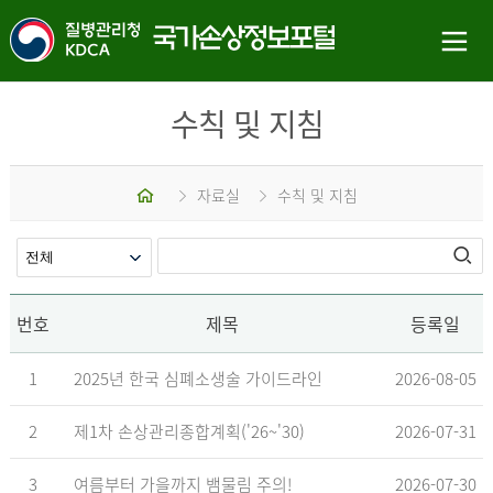
수칙 및 지침
홈
자료실
수칙 및 지침
번호
제목
등록일
1
2025년 한국 심폐소생술 가이드라인
2026-08-05
2
제1차 손상관리종합계획('26~'30)
2026-07-31
3
여름부터 가을까지 뱀물림 주의!
2026-07-30