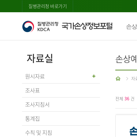
질병관리청 바로가기
손상
자료실
손상예
원시자료
홈
자
조사표
전체
36
건
조사지침서
통계집
수칙 및 지침