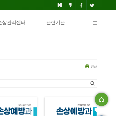
사
손상관리센터
관련기관
이
인쇄
트
맵
메인으로