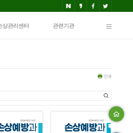
사
손상관리센터
관련기관
이
인쇄
트
맵
메인으로