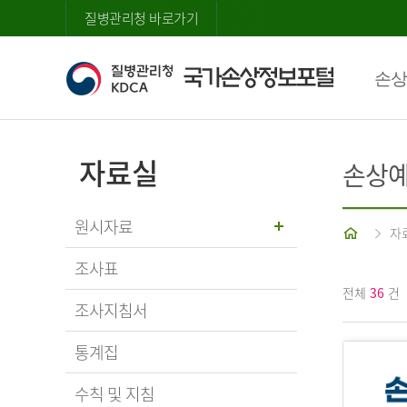
질병관리청 바로가기
손상
자료실
손상예
원시자료
홈
자
조사표
전체
36
건
조사지침서
통계집
수칙 및 지침