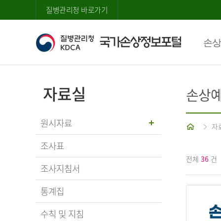
질병관리청 바로가기
손상
자료실
손상예
원시자료
홈
자
조사표
전체
36
건
조사지침서
통계집
수칙 및 지침