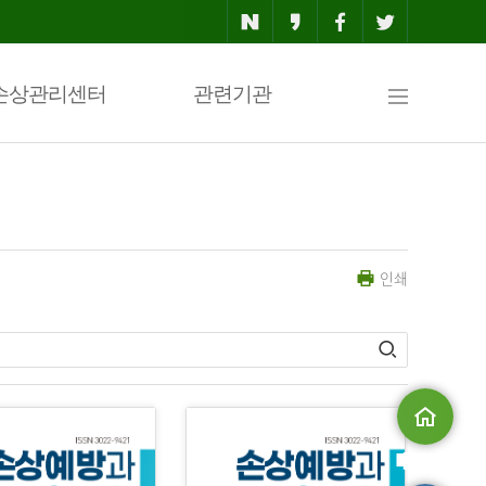
사
손상관리센터
관련기관
이
인쇄
트
맵
메인으로