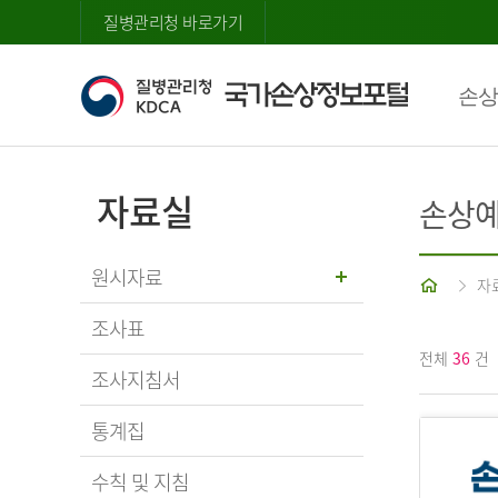
질병관리청 바로가기
손상
자료실
손상예
원시자료
홈
자
조사표
전체
36
건
조사지침서
통계집
수칙 및 지침