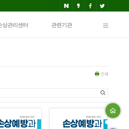
사
손상관리센터
관련기관
이
인쇄
트
맵
메인으로