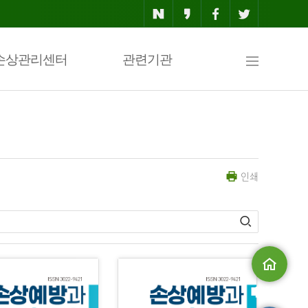
사
손상관리센터
관련기관
이
인쇄
트
맵
메인으로