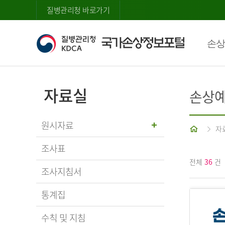
질병관리청 바로가기
손상
자료실
손상예
원시자료
홈
자
조사표
전체
36
건
조사지침서
통계집
수칙 및 지침