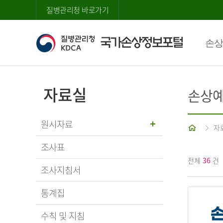
질병관리청 바로가기
손상
자료실
손상예
원시자료
홈
자
조사표
전체
36
건
조사지침서
통계집
수칙 및 지침