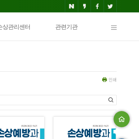
사
손상관리센터
관련기관
이
인쇄
트
맵
메인으로