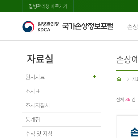
질병관리청 바로가기
손상
자료실
손상예
원시자료
홈
자
조사표
전체
36
건
조사지침서
통계집
수칙 및 지침