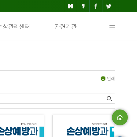
사
손상관리센터
관련기관
이
인쇄
트
맵
메인으로