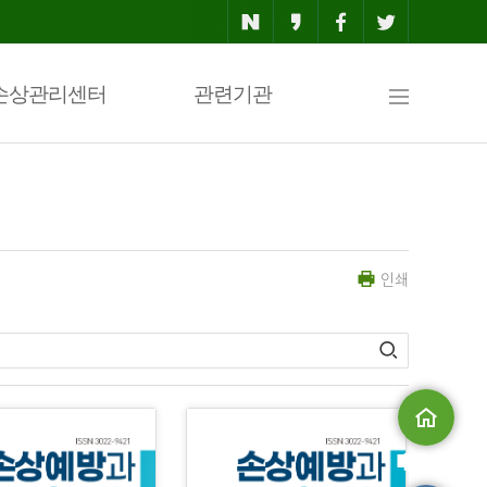
사
손상관리센터
관련기관
이
인쇄
트
맵
메인으로