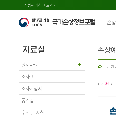
질병관리청 바로가기
손상
자료실
손상예
원시자료
홈
자
조사표
전체
36
건
조사지침서
통계집
수칙 및 지침