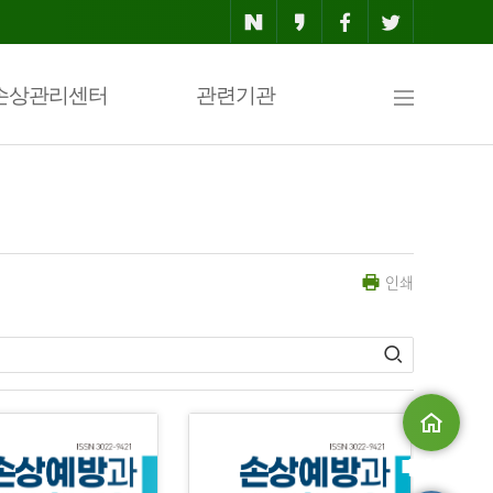
사
손상관리센터
관련기관
이
인쇄
트
맵
메인으로