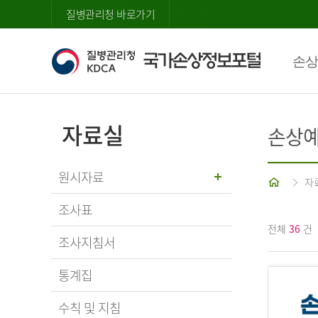
질병관리청 바로가기
손상
자료실
손상예
원시자료
홈
자
조사표
전체
36
건
조사지침서
통계집
수칙 및 지침