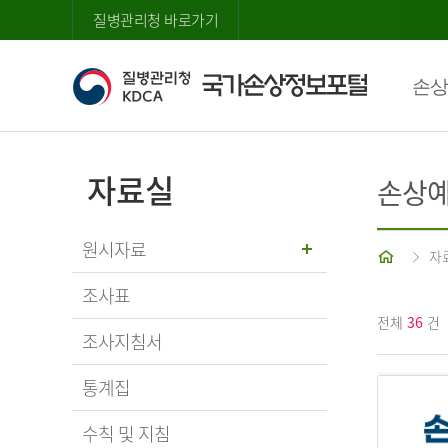
질병관리청 바로가기
손상
자료실
손상예
원시자료
홈
자
조사표
전체
36
건
조사지침서
통계집
수칙 및 지침