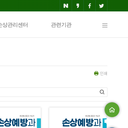
사
손상관리센터
관련기관
이
인쇄
트
맵
메인으로