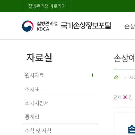
질병관리청 바로가기
손상
자료실
손상예
원시자료
홈
자
조사표
전체
36
건
조사지침서
통계집
수칙 및 지침