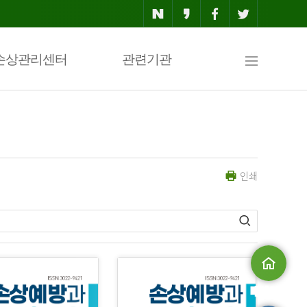
사
손상관리센터
관련기관
이
인쇄
트
맵
메인으로