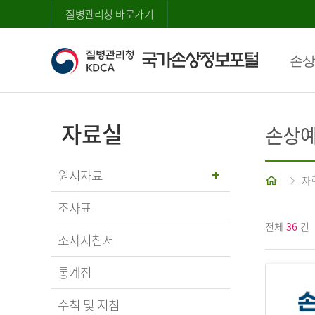
질병관리청 바로가기
손상
자료실
손상예
원시자료
홈
자
조사표
전체
36
건
조사지침서
통계집
수칙 및 지침