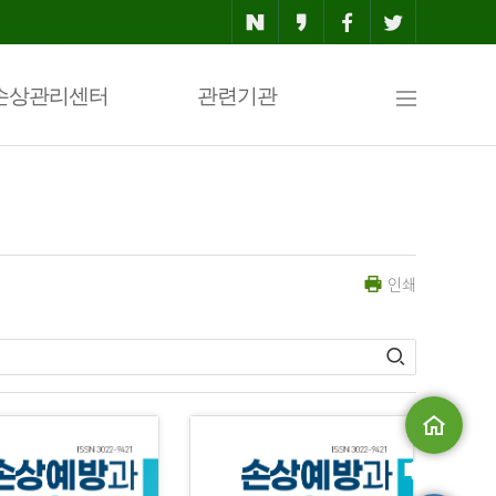
사
손상관리센터
관련기관
이
인쇄
트
맵
메인으로