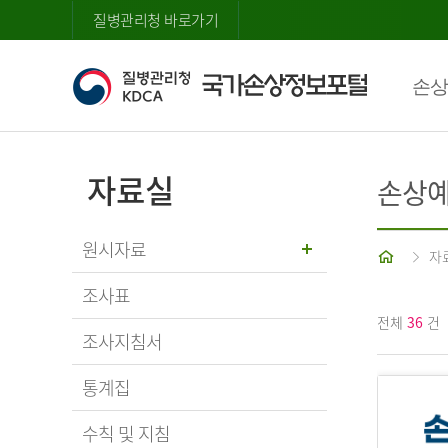
질병관리청 바로가기
손상
자료실
손상예
원시자료
홈
자
조사표
전체
36
건
조사지침서
통계집
수칙 및 지침