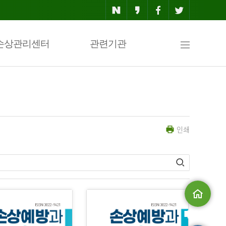
사
손상관리센터
관련기관
이
인쇄
트
맵
메인으로