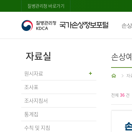
질병관리청 바로가기
손상
자료실
손상예
원시자료
홈
자
조사표
전체
36
건
조사지침서
통계집
수칙 및 지침