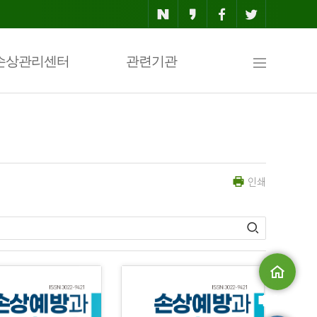
사
손상관리센터
관련기관
이
인쇄
트
맵
메인으로