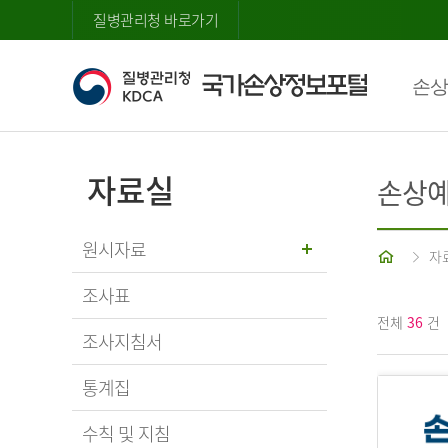
질병관리청 바로가기
손상
자료실
손상예
원시자료
홈
자
조사표
전체
36
건
조사지침서
통계집
수칙 및 지침