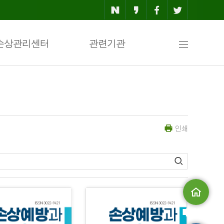
사
손상관리센터
관련기관
이
인쇄
트
맵
메인으로