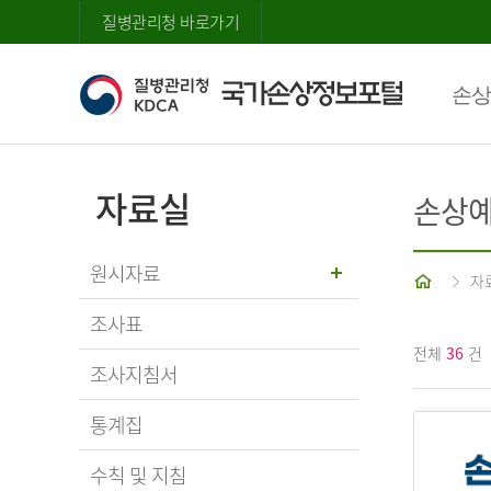
질병관리청 바로가기
손상
자료실
손상예
원시자료
홈
자
조사표
전체
36
건
조사지침서
통계집
수칙 및 지침