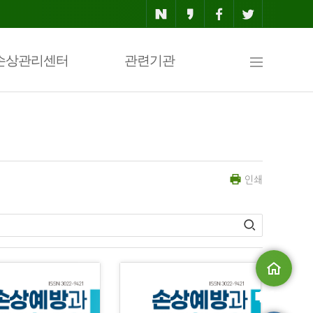
사
손상관리센터
관련기관
이
인쇄
트
맵
메인으로