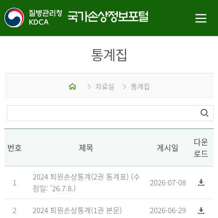
통계집
홈
자료실
통계집
다운
번호
제목
게시일
로드
2024 퇴원손상통계(2권 통계표) (수
1
2026-07-08
정일: '26.7.8.)
2
2024 퇴원손상통계(1권 본문)
2026-06-29