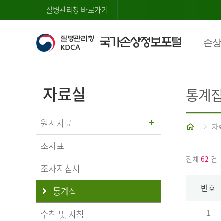
질병관리청 바로가기
손상
자료실
통계
원시자료
홈
자
조사표
전체
62
건
조사지침서
번호
통계집
수칙 및 지침
1