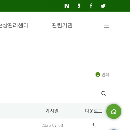
사
손상관리센터
관련기관
이
인쇄
트
맵
게시일
다운로드
메인으로
2026-07-08