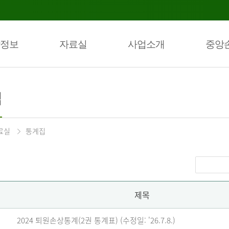
정보
자료실
사업소개
중앙
집
료실
통계집
제목
2024 퇴원손상통계(2권 통계표) (수정일: '26.7.8.)