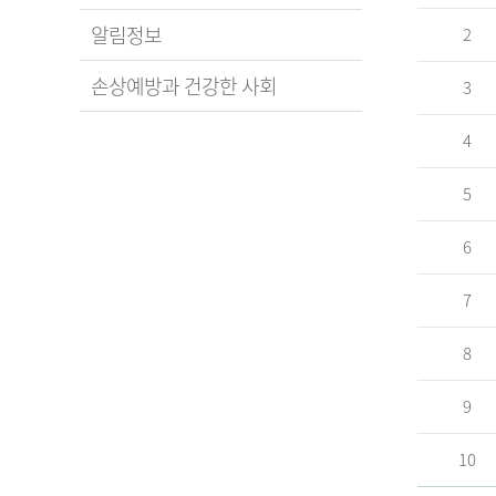
알림정보
2
손상예방과 건강한 사회
3
4
5
6
7
8
9
10