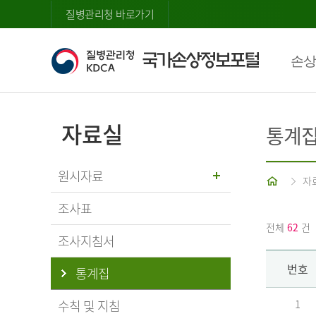
질병관리청 바로가기
손상
자료실
통계
원시자료
홈
자
조사표
전체
62
건
조사지침서
번호
통계집
수칙 및 지침
1