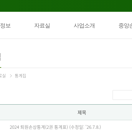
정보
자료실
사업소개
중앙
집
료실
통계집
제목
2024 퇴원손상통계(2권 통계표) (수정일: '26.7.8.)