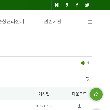
사
손상관리센터
관련기관
이
인쇄
트
맵
게시일
다운로드
메인으로
2026-07-08