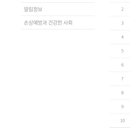
알림정보
2
손상예방과 건강한 사회
3
4
5
6
7
8
9
10