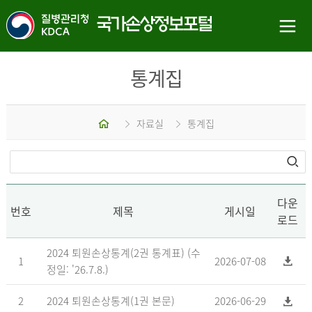
통계집
홈
자료실
통계집
다운
번호
제목
게시일
로드
2024 퇴원손상통계(2권 통계표) (수
1
2026-07-08
정일: '26.7.8.)
2
2024 퇴원손상통계(1권 본문)
2026-06-29