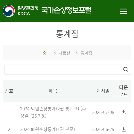
통계집
홈
자료실
통계집
다운
번호
제목
게시일
로드
2024 퇴원손상통계(2권 통계표) (수
1
2026-07-08
정일: '26.7.8.)
2
2024 퇴원손상통계(1권 본문)
2026-06-29