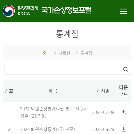
통계집
홈
자료실
통계집
다운
번호
제목
게시일
로드
2024 퇴원손상통계(2권 통계표) (수
1
2026-07-08
정일: '26.7.8.)
2
2024 퇴원손상통계(1권 본문)
2026-06-29