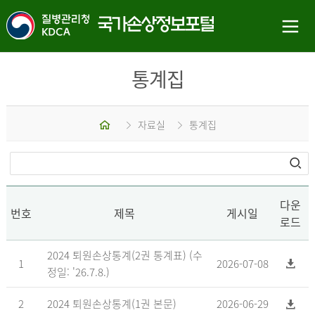
통계집
홈
자료실
통계집
다운
번호
제목
게시일
로드
2024 퇴원손상통계(2권 통계표) (수
1
2026-07-08
정일: '26.7.8.)
2
2024 퇴원손상통계(1권 본문)
2026-06-29