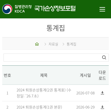
통계집
홈
자료실
통계집
다운
번호
제목
게시일
로드
2024 퇴원손상통계(2권 통계표) (수
1
2026-07-08
정일: '26.7.8.)
2
2024 퇴원손상통계(1권 본문)
2026-06-29