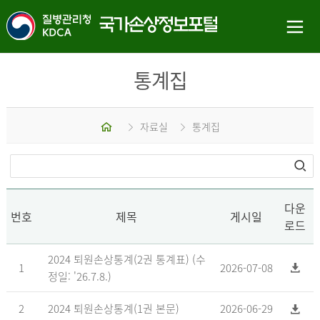
통계집
홈
자료실
통계집
다운
번호
제목
게시일
로드
2024 퇴원손상통계(2권 통계표) (수
1
2026-07-08
정일: '26.7.8.)
2
2024 퇴원손상통계(1권 본문)
2026-06-29