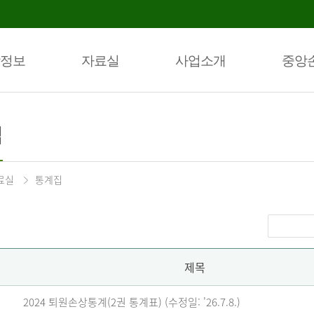
정보
자료실
사업소개
중앙
집
료실
통계집
제목
2024 퇴원손상통계(2권 통계표) (수정일: '26.7.8.)