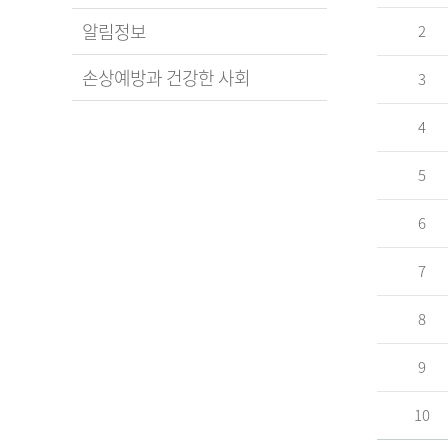
알림정보
2
손상예방과 건강한 사회
3
4
5
6
7
8
9
10