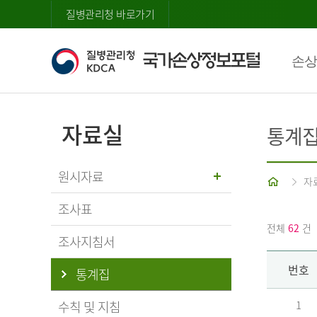
질병관리청 바로가기
손상
자료실
통계
원시자료
홈
자
조사표
전체
62
건
조사지침서
번호
통계집
수칙 및 지침
1