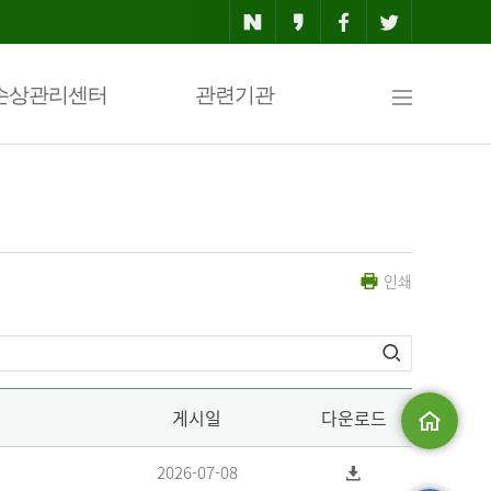
사
손상관리센터
관련기관
이
인쇄
트
맵
게시일
다운로드
메인으로
2026-07-08