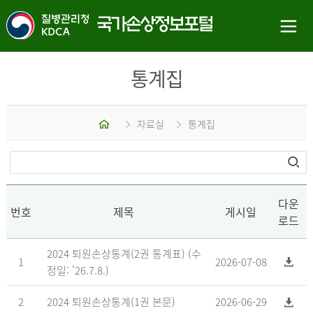
통계집
홈
자료실
통계집
다운
번호
제목
게시일
로드
2024 퇴원손상통계(2권 통계표) (수
1
2026-07-08
정일: '26.7.8.)
2
2024 퇴원손상통계(1권 본문)
2026-06-29