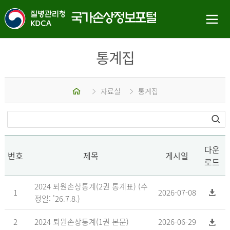
통계집
홈
자료실
통계집
다운
번호
제목
게시일
로드
2024 퇴원손상통계(2권 통계표) (수
1
2026-07-08
정일: '26.7.8.)
2
2024 퇴원손상통계(1권 본문)
2026-06-29