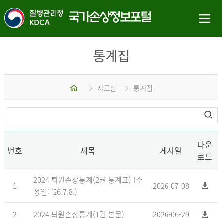
통계집
홈
자료실
통계집
다운
번호
제목
게시일
로드
2024 퇴원손상통계(2권 통계표) (수
1
2026-07-08
정일: '26.7.8.)
2
2024 퇴원손상통계(1권 본문)
2026-06-29