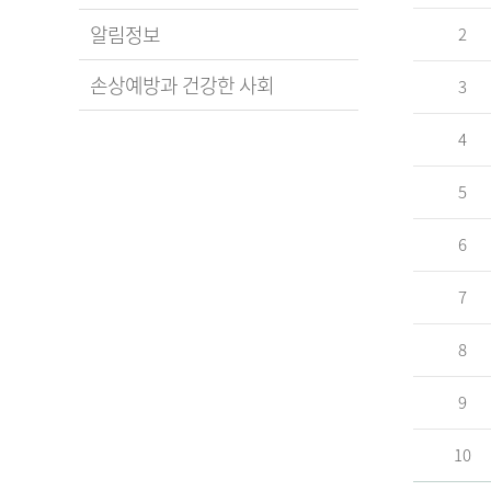
알림정보
2
손상예방과 건강한 사회
3
4
5
6
7
8
9
10