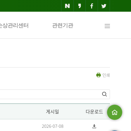
사
손상관리센터
관련기관
이
인쇄
트
맵
게시일
다운로드
메인으로
2026-07-08