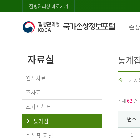
질병관리청 바로가기
손상
자료실
통계
원시자료
홈
자
조사표
전체
62
건
조사지침서
번호
통계집
수칙 및 지침
1