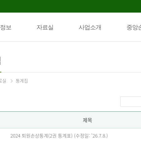
정보
자료실
사업소개
중앙
집
료실
통계집
제목
2024 퇴원손상통계(2권 통계표) (수정일: '26.7.8.)