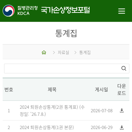
통계집
홈
자료실
통계집
다운
번호
제목
게시일
로드
2024 퇴원손상통계(2권 통계표) (수
1
2026-07-08
정일: '26.7.8.)
2
2024 퇴원손상통계(1권 본문)
2026-06-29