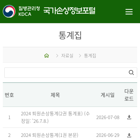
통계집
홈
자료실
통계집
다운
번호
제목
게시일
로드
2024 퇴원손상통계(2권 통계표) (수
1
2026-07-08
정일: '26.7.8.)
2
2024 퇴원손상통계(1권 본문)
2026-06-29